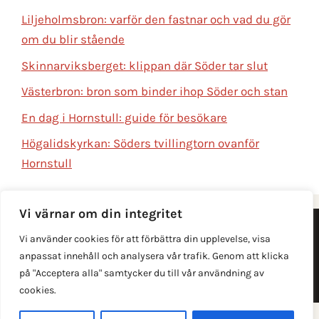
Liljeholmsbron: varför den fastnar och vad du gör
om du blir stående
Skinnarviksberget: klippan där Söder tar slut
Västerbron: bron som binder ihop Söder och stan
En dag i Hornstull: guide för besökare
Högalidskyrkan: Söders tvillingtorn ovanför
Hornstull
Vi värnar om din integritet
Integritetspolicy
Vi använder cookies för att förbättra din upplevelse, visa
anpassat innehåll och analysera vår trafik. Genom att klicka
© 2026 Hornstull.nu · Din lokala guide till Hornstull på
på "Acceptera alla" samtycker du till vår användning av
Södermalm
cookies.