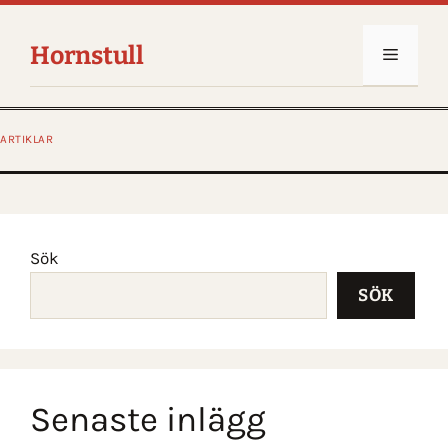
Hoppa
till
Hornstull
Meny
innehåll
ARTIKLAR
Sök
SÖK
Senaste inlägg